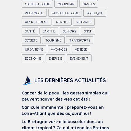
MAINE-ET-LOIRE
MORBIHAN
NANTES
PATRIMOINE
PAYS DE LA LOIRE
POLITIQUE
RECRUTEMENT
RENNES
RETRAITE
SANTÉ
SARTHE
SENIORS
SNCF
SOCIÉTÉ
TOURISME
TRANSPORTS
URBANISME
VACANCES
VENDÉE
ÉCONOMIE
ÉNERGIE
ÉVÉNEMENT
LES DERNIÈRES ACTUALITÉS
Cancer de la peau : les gestes simples qui
peuvent sauver des vies cet été !
Canicule imminente : préparez-vous en
Loire-Atlantique dès aujourd’hui !
La Bretagne va-t-elle basculer dans un
climat tropical ? Ce qui attend les Bretons