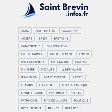
publications
AIDES
ALERTE MÉTÉO
ALLOCATION
ANGERS
BREST
BRETAGNE
CATASTROPHE
CONSOMMATION
CÔTES-D’ARMOR
DIVERTISSEMENT
EMPLOI
ENVIRONNEMENT
FAITS DIVERS
FESTIVAL
FINISTÈRE
FISCALITÉ
ILLE-ET-VILAINE
IMMOBILIER
INVESTISSEMENT
JUSTICE
LE MANS
LOGEMENTS
LOIRE-ATLANTIQUE
MAINE-ET-LOIRE
MORBIHAN
NANTES
PATRIMOINE
PAYS DE LA LOIRE
POLITIQUE
RECRUTEMENT
RENNES
RETRAITE