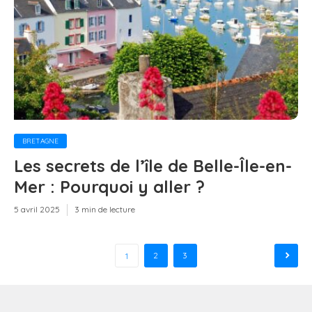
BRETAGNE
Les secrets de l’île de Belle-Île-en-
Mer : Pourquoi y aller ?
5 avril 2025
3 min de lecture
Pagination
2
3
1
des