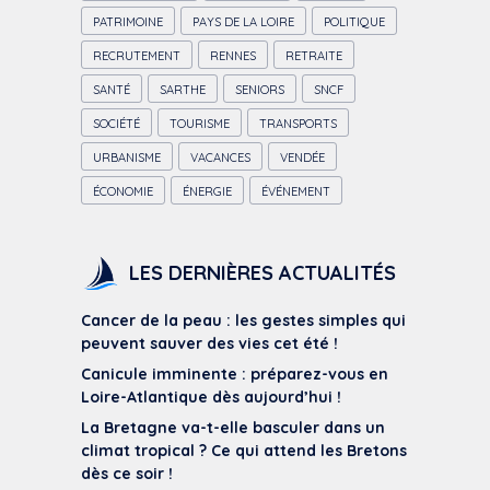
PATRIMOINE
PAYS DE LA LOIRE
POLITIQUE
RECRUTEMENT
RENNES
RETRAITE
SANTÉ
SARTHE
SENIORS
SNCF
SOCIÉTÉ
TOURISME
TRANSPORTS
URBANISME
VACANCES
VENDÉE
ÉCONOMIE
ÉNERGIE
ÉVÉNEMENT
LES DERNIÈRES ACTUALITÉS
Cancer de la peau : les gestes simples qui
peuvent sauver des vies cet été !
Canicule imminente : préparez-vous en
Loire-Atlantique dès aujourd’hui !
La Bretagne va-t-elle basculer dans un
climat tropical ? Ce qui attend les Bretons
dès ce soir !