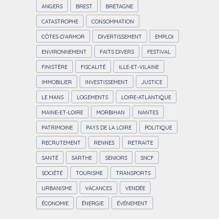
ANGERS
BREST
BRETAGNE
CATASTROPHE
CONSOMMATION
CÔTES-D’ARMOR
DIVERTISSEMENT
EMPLOI
ENVIRONNEMENT
FAITS DIVERS
FESTIVAL
FINISTÈRE
FISCALITÉ
ILLE-ET-VILAINE
IMMOBILIER
INVESTISSEMENT
JUSTICE
LE MANS
LOGEMENTS
LOIRE-ATLANTIQUE
MAINE-ET-LOIRE
MORBIHAN
NANTES
PATRIMOINE
PAYS DE LA LOIRE
POLITIQUE
RECRUTEMENT
RENNES
RETRAITE
SANTÉ
SARTHE
SENIORS
SNCF
SOCIÉTÉ
TOURISME
TRANSPORTS
URBANISME
VACANCES
VENDÉE
ÉCONOMIE
ÉNERGIE
ÉVÉNEMENT