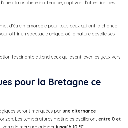
 d’une atmosphère inattendue, captivant l’attention des
omet d’être mémorable pour tous ceux qui ont la chance
pour offrir un spectacle unique, où la nature dévoile ses
tion fascinante attend ceux qui osent lever les yeux vers
ues pour la Bretagne ce
logiques seront marquées par
une alternance
’horizon. Les températures matinales oscilleront
entre 0 et
di verra le mercure grimper
jusqu’à 10 °C
.