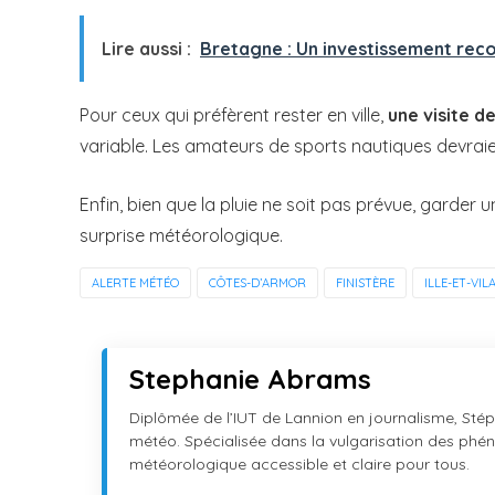
Lire aussi :
Bretagne : Un investissement reco
Pour ceux qui préfèrent rester en ville,
une visite d
variable. Les amateurs de sports nautiques devraient
Enfin, bien que la pluie ne soit pas prévue, garder u
surprise météorologique.
ALERTE MÉTÉO
CÔTES-D’ARMOR
FINISTÈRE
ILLE-ET-VIL
Stephanie Abrams
Diplômée de l’IUT de Lannion en journalisme, Stéph
météo. Spécialisée dans la vulgarisation des phéno
météorologique accessible et claire pour tous.