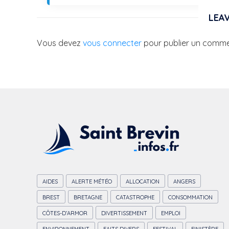
LEAV
Vous devez
vous connecter
pour publier un comme
AIDES
ALERTE MÉTÉO
ALLOCATION
ANGERS
BREST
BRETAGNE
CATASTROPHE
CONSOMMATION
CÔTES-D’ARMOR
DIVERTISSEMENT
EMPLOI
ENVIRONNEMENT
FAITS DIVERS
FESTIVAL
FINISTÈRE