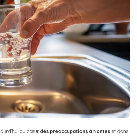
ujourd’hui au cœur
des préoccupations à Nantes
et dans