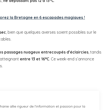
s,
ne dépassant pas 12 à 13°C
.
lorez la Bretagne en 6 escapades magiques !
 sec
, bien que quelques averses soient possibles sur le
tables.
es passages nuageux entrecoupés d’éclaircies
, tandis
 atteignant
entre 13 et 16°C
. Ce week-end s’annonce
s.
anie allie rigueur de l’information et passion pour la