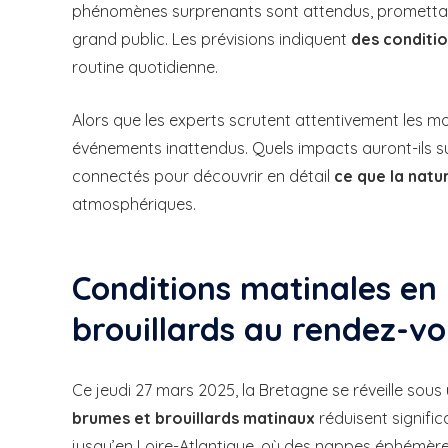
phénomènes surprenants sont attendus, promettant
grand public. Les prévisions indiquent
des conditio
routine quotidienne.
Alors que les experts scrutent attentivement les mo
événements inattendus. Quels impacts auront-ils su
connectés pour découvrir en détail
ce que la natu
atmosphériques.
Conditions matinales en
brouillards au rendez-v
Ce jeudi 27 mars 2025, la Bretagne se réveille sous
brumes et brouillards matinaux
réduisent significa
jusqu’en Loire-Atlantique, où des nappes éphémère