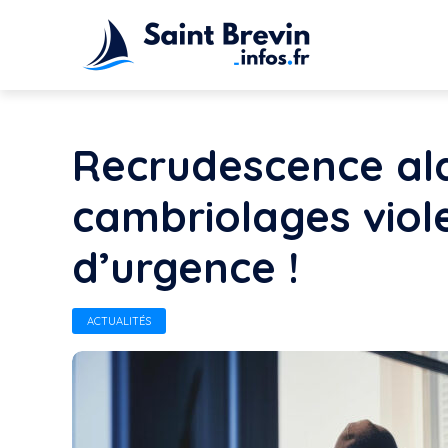
Recrudescence al
cambriolages viol
d’urgence !
ACTUALITÉS