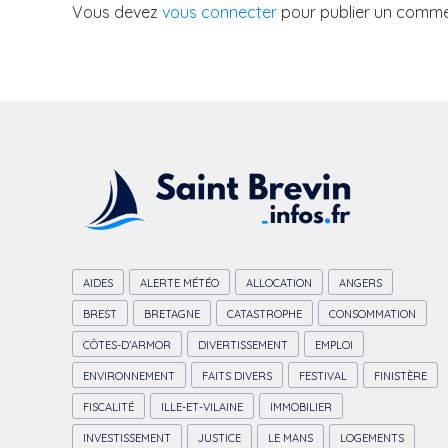
Vous devez
vous connecter
pour publier un comme
AIDES
ALERTE MÉTÉO
ALLOCATION
ANGERS
BREST
BRETAGNE
CATASTROPHE
CONSOMMATION
CÔTES-D’ARMOR
DIVERTISSEMENT
EMPLOI
ENVIRONNEMENT
FAITS DIVERS
FESTIVAL
FINISTÈRE
FISCALITÉ
ILLE-ET-VILAINE
IMMOBILIER
INVESTISSEMENT
JUSTICE
LE MANS
LOGEMENTS