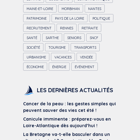
MAINE-ET-LOIRE
MORBIHAN
NANTES
PATRIMOINE
PAYS DE LA LOIRE
POLITIQUE
RECRUTEMENT
RENNES
RETRAITE
SANTÉ
SARTHE
SENIORS
SNCF
SOCIÉTÉ
TOURISME
TRANSPORTS
URBANISME
VACANCES
VENDÉE
ÉCONOMIE
ÉNERGIE
ÉVÉNEMENT
LES DERNIÈRES ACTUALITÉS
Cancer de la peau : les gestes simples qui
peuvent sauver des vies cet été !
Canicule imminente : préparez-vous en
Loire-Atlantique dès aujourd’hui !
La Bretagne va-t-elle basculer dans un