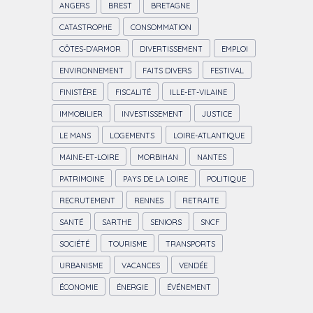
ANGERS
BREST
BRETAGNE
CATASTROPHE
CONSOMMATION
CÔTES-D’ARMOR
DIVERTISSEMENT
EMPLOI
ENVIRONNEMENT
FAITS DIVERS
FESTIVAL
FINISTÈRE
FISCALITÉ
ILLE-ET-VILAINE
IMMOBILIER
INVESTISSEMENT
JUSTICE
LE MANS
LOGEMENTS
LOIRE-ATLANTIQUE
MAINE-ET-LOIRE
MORBIHAN
NANTES
PATRIMOINE
PAYS DE LA LOIRE
POLITIQUE
RECRUTEMENT
RENNES
RETRAITE
SANTÉ
SARTHE
SENIORS
SNCF
SOCIÉTÉ
TOURISME
TRANSPORTS
URBANISME
VACANCES
VENDÉE
ÉCONOMIE
ÉNERGIE
ÉVÉNEMENT